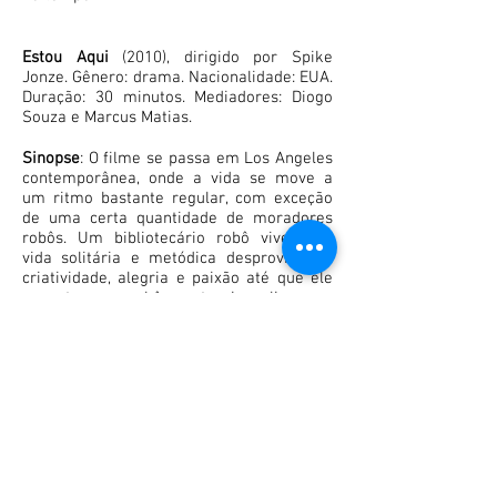
​​​​Estou Aqui
(2010), dirigido por Spike
Jonze. Gênero: drama. Nacionalidade: EUA.
Duração: 30 minutos. Mediadores: Diogo
Souza e Marcus Matias.
​Sinopse
: O filme se passa em Los Angeles
contemporânea, onde a vida se move a
um ritmo bastante regular, com exceção
de uma certa quantidade de moradores
robôs. Um bibliotecário robô vive uma
vida solitária e metódica desprovida de
criatividade, alegria e paixão até que ele
encontra uma robô aventureira e livre que
muda sua vida.
Copyright © 2018 Grupo de Pesquisa Literatura &
Utopia. All rights reserved
.