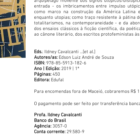
arquipélago movente dos signos utópicos/distópico
entrada - os imbricamentos entre impulso utópic
como marco na construção da América Latina e,
enquanto utopias; como traço resistente à pátina 
totalitarismos, na contemporaneidade - e da abo
dos ensaios clássicos à ficção científica, da poétic
ao cânone literário, dos escritos protofeministas às
Eds.
: Ildney Cavalcanti ...[et al.]
Autores/as:
Edson Luiz André de Souza
ISBN:
978-85-5913-182-6
Ano | Edição:
2019 | 1ª
Páginas:
450
Editora:
Edufal
Para encomendas fora de Maceió, cobraremos R$ 10 
O pagamento pode ser feito por transferência bancá
Profa. Ildney Cavalcanti
Banco do Brasil
Agência:
3057-0
Conta corrente:
29.580-9