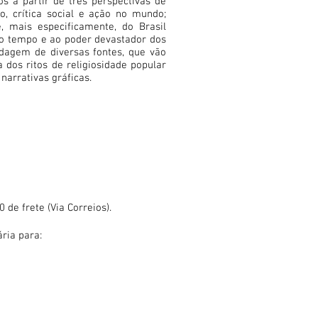
s a partir de três perspectivas de
o, crítica social e ação no mundo;
 mais especificamente, do Brasil
do tempo e ao poder devastador dos
rdagem de diversas fontes, que vão
a dos ritos de religiosidade popular
 narrativas gráficas.
de frete (Via Correios).
ria para: