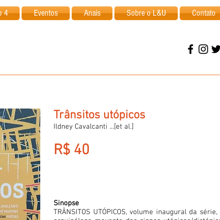
o 4
Eventos
Anais
Sobre o L&U
Contato
Trânsitos utópicos
Ildney Cavalcanti ...[et al.]
R$ 40
Sinopse
TRÂNSITOS UTÓPICOS, volume inaugural da série,