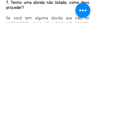
7. Tenho uma dúvida não listada, como devo
proceder?
Se você tem alguma dúvida que não foi
contemplada, envie um e-mail com assunto
“Dúvida” para o endereço
minuto.evento@gmail.com
.
PROGRAMAÇÃO
CIRCULARES
INSCRIÇÕES
SUBMISSÃO DE TRABALHOS
CONCURSO DE POESIA
HOSPEDAGEM