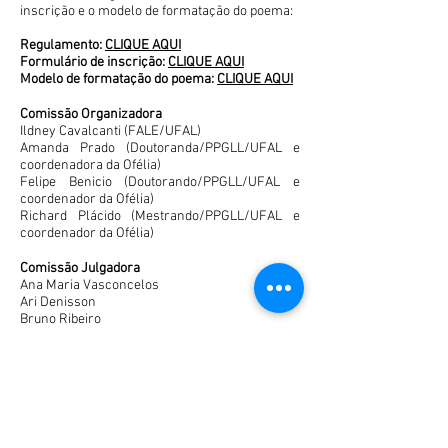
inscrição e o modelo de formatação do poema:
Regulamento:
CLIQUE AQUI
Formulário de inscrição:
CLIQUE AQUI
Modelo de formatação do poema:
CLIQUE AQUI
Comissão Organizadora
Ildney Cavalcanti (FALE/UFAL)
Amanda Prado (Doutoranda/PPGLL/UFAL e
coordenadora da Ofélia)
Felipe Benicio (Doutorando/PPGLL/UFAL e
coordenador da Ofélia)
Richard Plácido (Mestrando/PPGLL/UFAL e
coordenador da Ofélia)
Comissão Julgadora
Ana Maria Vasconcelos
Ari Denisson
Bruno Ribeiro
Milton Rosendo
Veja quem foram os vencedores da primeira
edição do Poesia & Utopia
Copyright © 2018 Grupo de Pesquisa Literatura &
Utopia. All rights reserved
.